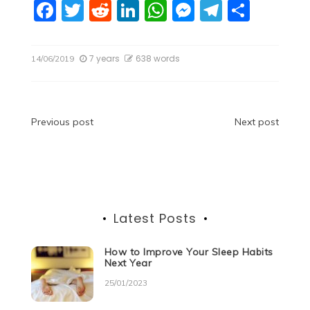
F
T
R
Li
W
M
T
S
a
w
e
n
h
e
el
h
c
itt
d
k
at
ss
e
ar
7 years
638 words
14/06/2019
e
er
di
e
s
e
gr
e
b
t
dI
A
n
a
o
n
p
g
m
Post
Previous post
Next post
o
p
er
navigation
k
Latest Posts
How to Improve Your Sleep Habits
Next Year
25/01/2023