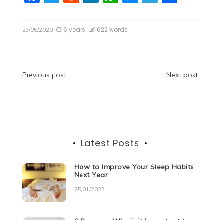
a
w
e
n
h
e
el
h
c
itt
d
k
at
ss
e
ar
6 years
622 words
23/05/2020
e
er
di
e
s
e
gr
e
b
t
dI
A
n
a
o
n
p
g
m
Post
Previous post
Next post
o
p
er
navigation
k
Latest Posts
How to Improve Your Sleep Habits
Next Year
25/01/2023