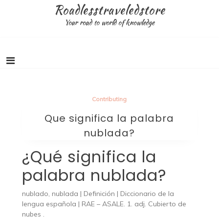
Skip
Roadlesstraveledstore
to
Your road to world of knowledge
content
Contributing
Que significa la palabra
nublada?
¿Qué significa la
palabra nublada?
nublado, nublada | Definición | Diccionario de la
lengua española | RAE – ASALE. 1. adj. Cubierto de
nubes .